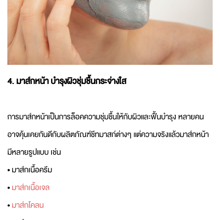
4. มาส์กหน้า บำรุงผิวชุ่มชื้นกระจ่างใส
การมาส์กหน้าเป็นการล็อคความชุ่มชื้นให้กับผิวและฟื้นบำรุง หลายคน
อาจคุ้นเคยกันดีกับผลิตภัณฑ์ชีทมาสก์ต่างๆ แต่ความจริงแล้วมาส์กหน้า
มีหลายรูปแบบ เช่น
• มาส์กเนื้อครีม
•
มาส์กเนื้อเจล
•
มาส์กโคลน