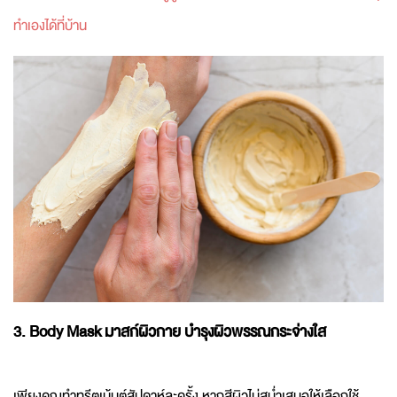
ทำเองได้ที่บ้าน
3. Body Mask มาสก์ผิวกาย บำรุงผิวพรรณกระจ่างใส
เพียงคุณทำทรีตเม้นต์สัปดาห์ละครั้ง หากสีผิวไม่สม่ำเสมอให้เลือกใช้