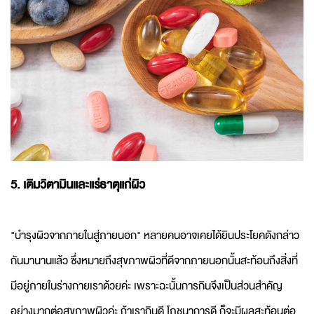
5. เติมวิตามินและแร่ธาตุแก่ผิว
"บำรุงผิวจากภายในสู่ภายนอก" หลายคนอาจเคยได้ยินประโยคดังกล่าว
กันมานานแล้ว ซึ่งหมายถึงสุขภาพผิวที่ดีจากภายนอกนั้นสะท้อนถึงสิ่งที่
มีอยู่ภายในร่างกายเราด้วยค่ะ เพราะฉะนั้นการกินจึงเป็นส่วนสำคัญ
อย่างมากต่อสุขภาพผิวค่ะ ถ้าเรากินดี โภชนาการดี ก็จะมีผลสะท้อนต่อ