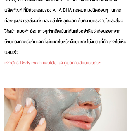
ผลิตภัณฑ์ ที่มีส่วนผสมของ AHA BHA กรดผลไม้ชนิดอ่อนๆ ในการ
ค่อยๆผลัดเซลล์ผิวที่หมองคล้ำให้หลุดออก คืนความกระจ่างใสและสีผิว
ให้สม่ำเสมอค่ะ อ้อ! สาวๆทำทรีตเม้นท์กันแล้วอย่าลืมว่าก่อนออกจาก
บ้านต้องทาครีมกันแดดทั้งตัวและใบหน้าด้วยนะคะ ไม่งั้นสิ่งที่ทำมาจะไม่เห็น
ผลนะจ้ะ
แจกสูตร Body mask แบบโฮมเมด กู้ผิวกายสวยแบบสับๆ