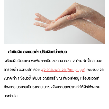
1. สครับผิว ลดรอยดำ ปรับผิวสม่ำเสมอ
เตรียมผิวใต้วงแขน ข้อพับ ขาหนีบ ซอกคอ ศอก เข่าด้าน ขัดขี้ไคล บอก
ลารอยดำ ผิวหนังไก่ ด้วย
ฟูจิ อาร์มพิท เจล (Armpit gel)
เพียงบีบเจล
ขนาดเท่า 1 ข้อนิ้วชี้ แต้มบริเวณรักแร้ ขณะที่ผิวแห้งอยู่ หรือบริเวณที่
ต้องการ นวดวนเป็นวงกลมเบาๆ ขจัดคราบสกปรก ทำให้ผิวใต้วงแขน
กระจ่างใส