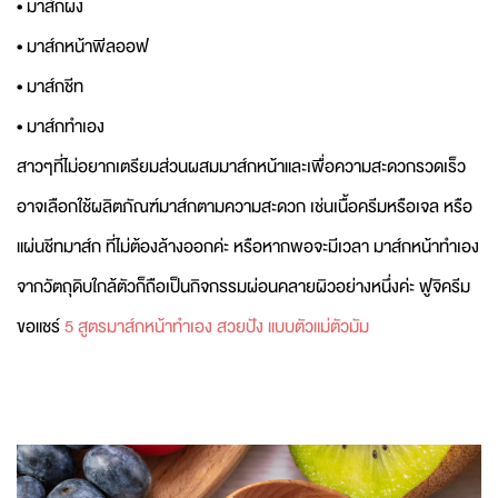
• มาส์กผง
• มาส์กหน้าพีลออฟ
• มาส์กชีท
• มาส์กทำเอง
สาวๆที่ไม่อยากเตรียมส่วนผสมมาส์กหน้าและเพื่อความสะดวกรวดเร็ว
อาจเลือกใช้ผลิตภัณฑ์มาส์กตามความสะดวก เช่นเนื้อครีมหรือเจล หรือ
แผ่นชีทมาส์ก ที่ไม่ต้องล้างออกค่ะ หรือหากพอจะมีเวลา มาส์กหน้าทำเอง
จากวัตถุดิบใกล้ตัวก็ถือเป็นกิจกรรมผ่อนคลายผิวอย่างหนึ่งค่ะ ฟูจิครีม
ขอแชร์
5 สูตรมาส์กหน้าทำเอง สวยปัง แบบตัวแม่ตัวมัม
Fujicream ขอแนะนำ : 5 สูตรมาส์กหน้าทำเอง สวยปังราคาย่อมเยาว์