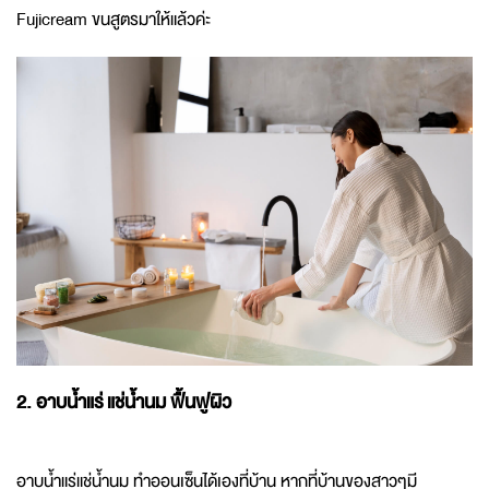
Fujicream ขนสูตรมาให้แล้วค่ะ
2. อาบน้ำแร่ แช่น้ำนม ฟื้นฟูผิว
อาบน้ำแร่แช่น้ำนม ทำออนเซ็นได้เองที่บ้าน หากที่บ้านของสาวๆมี