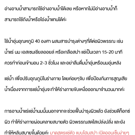
อ่างอาบน้ำสามารถใช้อ่างอาบน้ำได้เลย หรือหากไม่มีอ่างอาบน้ำก็
สามารถใช้ถังน้ำหรือโอ่งน้ำแทนได้ค่ะ
ใช้น้ำอุ่นอุณหภูมิ 40 องศา ผสมสารบำรุงต่างๆที่ดีต่อผิวพรรณ เช่น
น้ำแร่ นม เอสเซนเชียลออยล์ หรือเกลือสปา แช่เป็นเวลา 15-20 นาที
ควรทำก่อนเข้านอน 2-3 ชั่วโมง และอย่าลืมดื่มน้ำอุ่นหรือนมอุ่นหลัง
แช่น้ำ เพื่อปรับอุณภูมิในร่างกาย โดยค่อยๆจิบ เพื่อป้องกันการสูญเสีย
น้ำเนื่องจากการแช่น้ำอุ่นจะทำให้ร่างกายขับเหงื่อออกมาจำนวนมากค่ะ
การอาบน้ำแร่แช่น้ำนมนั้นนอกจากจะช่วยฟื้นบำรุงผิวแล้ว ยังช่วยดีท็อกซ์
ผิว ทำให้ร่างกายผ่อนคลายสบายตัว ผิวพรรณสดใสเปล่งปลั่ง และยัง
ทำให้หลับสบายขึ้นด้วยค่ะ
มาดูสูตรแช่ตัว แบบโฮมสปา เปิดออนเซ็นง่ายๆ