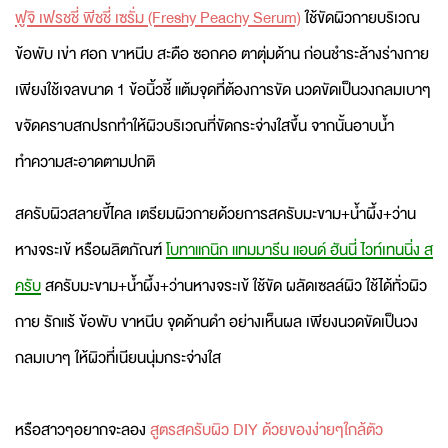
ฟูจิ เฟรชชี่ พีชชี่ เซรั่ม (Freshy Peachy Serum)
ใช้ขัดผิวกายบริเวณ
ข้อพับ เข่า ศอก ขาหนีบ สะดือ ซอกคอ ตาตุ่มด้าน ก่อนชำระล้างร่างกาย
เพียงใช้เจลขนาด 1 ข้อนิ้วชี้ แต้มจุดที่ต้องการขัด นวดขัดเป็นวงกลมเบาๆ
ขจัดคราบสกปรกทำให้ผิวบริเวณที่ขัดกระจ่างใสขึ้น จากนั้นอาบน้ำ
ทำความสะอาดตามปกติ
สครับผิวสลายขี้ไคล เตรียมผิวกายด้วยการสครับมะขาม+น้ำผึ้ง+ว่าน
หางจระเข้ หรือผลิตภัณฑ์
โบทาแกนิก แทมมารีน แอนด์ ฮันนี่ ไวท์เทนนิ่ง ส
ครับ
สครับมะขาม+น้ำผึ้ง+ว่านหางจระเข้ ใช้ขัด ผลัดเซลล์ผิว ใช้ได้ทั่วผิว
กาย รักแร้ ข้อพับ ขาหนีบ จุดด้านดำ อย่างเห็นผล เพียงนวดขัดเป็นวง
กลมเบาๆ ให้ผิวที่เนียนนุ่มกระจ่างใส
หรือสาวๆอยากจะลอง
สูตรสครับผิว DIY ด้วยของง่ายๆใกล้ตัว