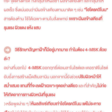
กระ จุดด่างดำได้ ทั้งกลุ่มที่ให้ผลช้า ผลข้างเคียงต่ำ และกลุ่มที่ให้
ผลเร็ว ซึ่งแน่นอนว่ามีผลข้างเคียงตามมาติด ๆ เช่น
“ไฮโดรควิโนน”
สารต้องห้าม
ใช้ได้เฉพาะตามใบสั่งแพทย์
เพราะมีผลข้างเคียงที่
รุนแรง ผิวแดง แห้ง แสบ
วิธีรักษาปัญหาฝ้าก็มีอยู่มากมาย ทำไมต้อง 4-MSK ด้วย
ล่ะ?
อย่างที่บอกไป
4-MSK
ออกฤทธิ์ต่อเมลาโนไซต์และเคอราติโนไซต์
ยับยั้งการสร้างเม็ดสีเมลานิน นอกจากนี้ยังช่วย
ปรับผิวหน้าให้
สม่ำเสมอ แทนที่ที่จะลดฝ้าเฉพาะจุดอย่างเดียว
และที่สำคัญ
ไม่ก่อ
ให้เกิดอาการทางผิวหนังที่รุนแรง
หรือพูดง่าย ๆ ใ
ห้ผลลัพธ์เทียบเท่าไฮโดรควิโนน แต่ไม่ระคาย