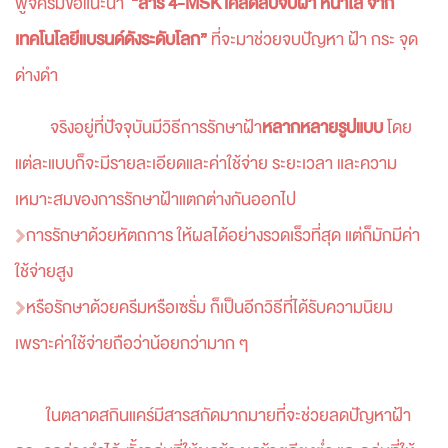
ฟูจิครีมขอแนะนำ
“สาร 4-MSK เคล็ดลับจบฝ้า หน้าใส จาก
เทคโนโลยีแบรนด์ดังระดับโลก”
ที่จะมาช่วยจบปัญหา ฝ้า กระ จุด
ด่างดำ
จริงอยู่ที่ปัจจุบันมีวิธีการรักษาฝ้า
หลากหลายรูปแบบ
โดย
แต่ละแบบก็จะมีรายละเอียดและค่าใช้จ่าย ระยะเวลา และความ
เหมาะสมของการรักษาฝ้าแตกต่างกันออกไป
การรักษาด้วยหัตถการ ให้ผลได้อย่างรวดเร็วที่สุด แต่ก็มักมีค่า
ใช้จ่ายสูง
หรือรักษาด้วยครีมหรือเซรั่ม ก็เป็นอีกวิธีที่ได้รับความนิยม
เพราะค่าใช้จ่ายถือว่าน้อยกว่ามาก ๆ
ในตลาดสกินแคร์มีสารสกัดมากมายที่จะช่วยลดปัญหาฝ้า