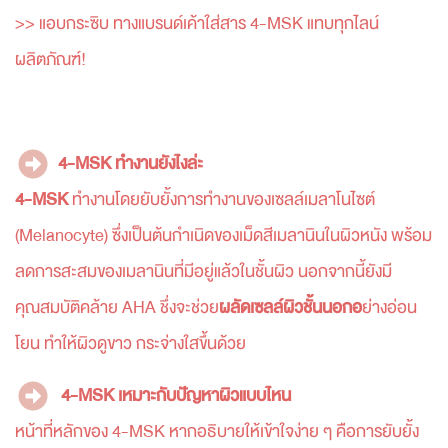
>> แอบกระซิบ ทางแบรนด์เค้าใส่สาร 4-MSK แทบทุกไลน์
ผลิตภัณฑ์!
4-MSK ทำงานยังไงล่ะ
4-MSK
ทำงานโดยยับยั้งการทำงานของเซลล์เมลาโนไซต์
(Melanocyte) ซึ่งเป็นต้นกำเนิดของเม็ดสีเมลานินในผิวหนัง พร้อม
ลดการสะสมของเมลานินที่มีอยู่แล้วในชั้นผิว นอกจากนี้ยังมี
คุณสมบัติคล้าย AHA ชึ่งจะช่วย
ผลัดเซลล์ผิวชั้นนอกอ
ย่างอ่อน
โยน ทำให้ผิวดูขาว กระจ่างใสขึ้นด้วย
4-MSK เหมาะกับปัญหาผิวแบบไหน
หน้าที่หลักของ 4-MSK หากอธิบายให้เข้าใจง่าย ๆ คือการยับยั้ง