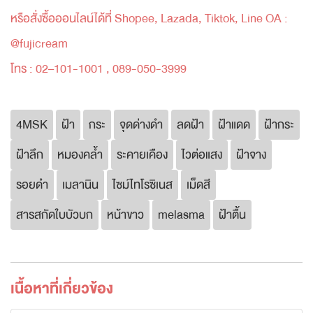
หรือสั่งซื้อออนไลน์ได้ที่ Shopee, Lazada, Tiktok, Line OA :
@fujicream
โทร : 02–101-1001 , 089-050-3999
4MSK
ฝ้า
กระ
จุดด่างดำ
ลดฝ้า
ฝ้าแดด
ฝ้ากระ
ฝ้าลึก
หมองคล้ำ
ระคายเคือง
ไวต่อแสง
ฝ้าจาง
รอยดำ
เมลานิน
ไซม์ไทโรซิเนส
เม็ดสี
สารสกัดใบบัวบก
หน้าขาว
melasma
ฝ้าตื้น
เนื้อหาที่เกี่ยวข้อง