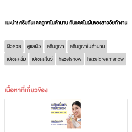
แนะนำ! ครีมกันแดดภูเขาในตำนาน กันแดดในฝันของสาววัยทำงาน
ผิวสวย
ดูแลผิว
ครีมภูเขา
ครีมภูเขาในตำนาน
เฮเซลครีม
เฮเซลสโนว์
hazelsnow
hazelcreamsnow
เนื้อหาที่เกี่ยวข้อง