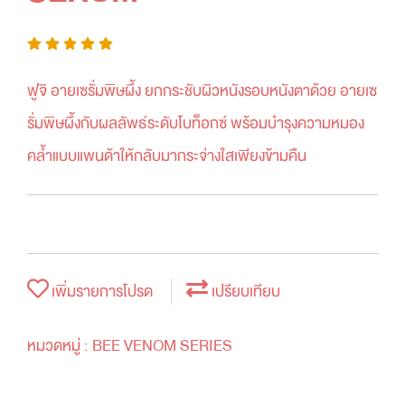
ฟูจิ อายเซรั่มพิษผึ้ง ยกกระชับผิวหนังรอบหนังตาด้วย อายเซ
รั่มพิษผึ้งกับผลลัพธ์ระดับโบท็อกซ์ พร้อมบำรุงความหมอง
คล้ำแบบแพนด้าให้กลับมากระจ่างใสเพียงข้ามคืน
เพิ่มรายการโปรด
เปรียบเทียบ
หมวดหมู่ :
BEE VENOM SERIES