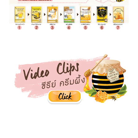
ครีมพิษผึ้ง บีวีนอมครีม beevenom ฟูจิบีวีนอม ครีมฟูจิ creamfuji น้ำผึ้ง Honey ผิวตึง botox กระชับผิว ผิวกระชับ ตึงใสเนียน โบท็อกซ์ โบท้อก อัลเทอร่า ulthera ฟิลเลอร์ filler หย่อนคล้อย
น้ำผึ้งป่า ผสมทองคำ serum honey เคล็ดลับผิวตึง ดึงหน้า ริ้วรอยก่อนวัย นวดหน้า ครีมซอง ครีมซองเซเว่น ครีมน้ำผึ้งHoney cream Creamน้ำผึ้งCreamพิษผึ้ง เหล็กในผึ้งBee venom