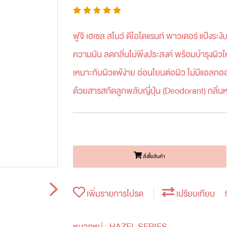
ฟูจิ เฮเซล สโนว์ ดีโอโดแรนท์ พาวเดอร์ แป้งระงั
ความมัน ลดกลิ่นไม่พึงประสงค์ พร้อมบำรุงผิวใ
เหมาะกับผิวแพ้ง่าย อ่อนโยนต่อผิว ไม่มีแอลกอ
ด้วยสารสกัดลูกพลับญี่ปุ่น (Deodorant) กลิ่น
สั่งซื้อสินค้า
เพิ่มรายการโปรด
เปรียบเทียบ
หมวดหมู่ :
HAZEL SERIES