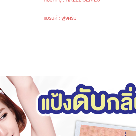
แบรนด์ :
ฟูจิครีม