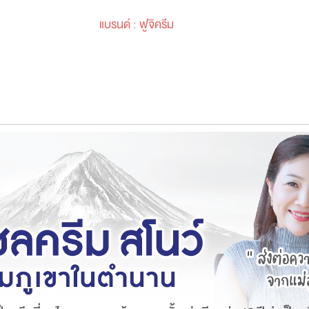
แบรนด์ :
ฟูจิครีม