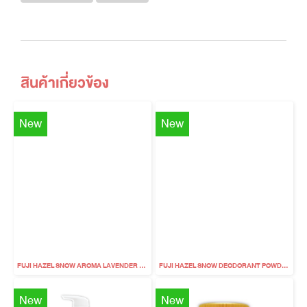
สินค้าเกี่ยวข้อง
New
New
FUJI HAZEL SNOW AROMA LAVENDER ORGANIC BABY LOTION
FUJI HAZEL SNOW DEODORANT POWDER
New
New