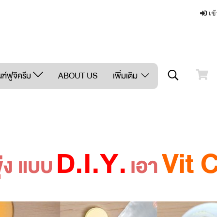
เข้
ฑ์ฟูจิครีม
ABOUT US
เพิ่มเติม
D.I.Y.
Vit 
ุ่ง แบบ
เอา