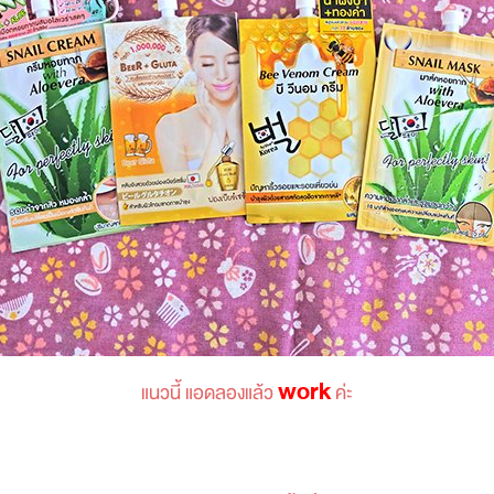
work
แนวนี้ แอดลองแล้ว
ค่ะ