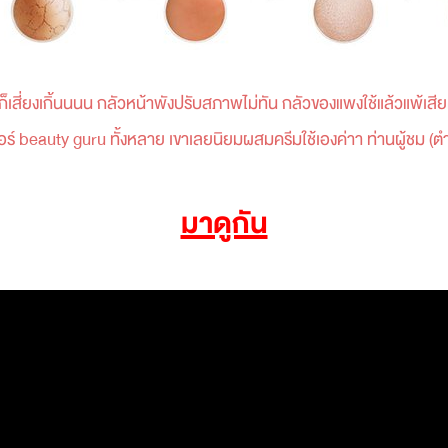
ทีก็เสี่ยงเกิ้นนนน กลัวหน้าพังปรับสภาพไม่ทัน กลัวของแพงใช้แล้วแพ้เสีย
อร์ beauty guru ทั้งหลาย เขาเลยนิยมผสมครีมใช้เองค่าา ท่านผู้ชม (ตำ
มาดูกัน