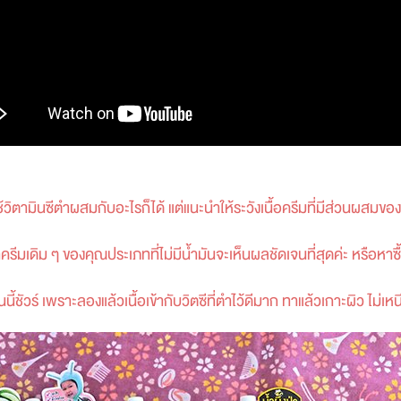
ช้วิตามินซีตำผสมกับอะไรก็ได้ แต่แนะนำให้ระวังเนื้อครีมที่มีส่วนผส
าครีมเดิม ๆ ของคุณประเภทที่ไม่มีน้ำมันจะเห็นผลชัดเจนที่สุดค่ะ หรือหา
นนี้ชัวร์ เพราะลองแล้วเนื้อเข้ากับวิตซีที่ตำไว้ดีมาก ทาแล้วเกาะผิว ไม่เ