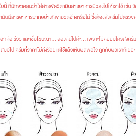
ี้ ที่มักจะเคลมว่าใส่สารพัดวิตามินสารอาหารผิวลงไปให้เราใช้ เช่น วิ
ว่ามันมีสารอาหารมากอย่างที่เขาอวดอ้างหรือไม่ ซึ่งต้องส่งครีมไปตรวจ
อ รีวิว และเชื่อโฆษณา... ลองกันไปค่ะ... เพราะไม่ค่อยมีใครส่งครี
วดีเสมอไป ครีมที่ราคาไม่ถึงร้อยแต่ใช้แล้วเห็นผลพอใจ ถูกกับผิวเราก็เ